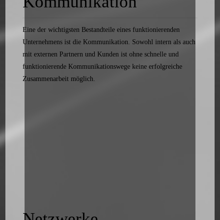
Kommunikation
Eine der wichtigsten Bestandteile eines funktionierenden
Unternehmens ist die Kommunikation. Sowohl intern als auch
mit externen Partnern und Kunden ist ohne schnelle und
funktionierende Kommunikationswege keine erfolgreiche
Zusammenarbeit möglich.
Netzwerke