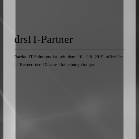
drsIT-Partner
Ratzke IT-Solutions ist seit dem 10. Juli 2019 offizieller
IT-Partner der Diözese Rottenburg-Stuttgart.