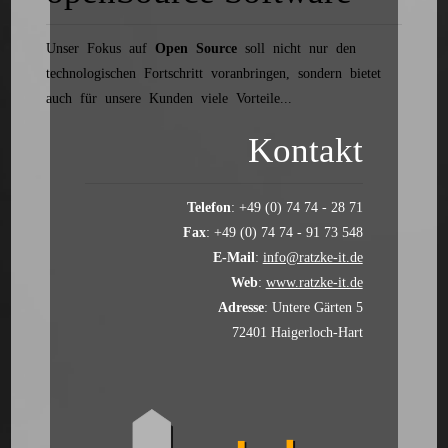
Unser Fokus auf
Open Source
soll nicht nur den
technologischen Fortschritt voranbringen, sondern bietet
auch für unsere Kunden viele Vorteile...
Kontakt
Telefon
: +49 (0) 74 74 - 28 71
Fax
: +49 (0) 74 74 - 91 73 548
E-Mail
:
info@ratzke-it.de
Web
:
www.ratzke-it.de
Adresse
: Untere Gärten 5
72401 Haigerloch-Hart