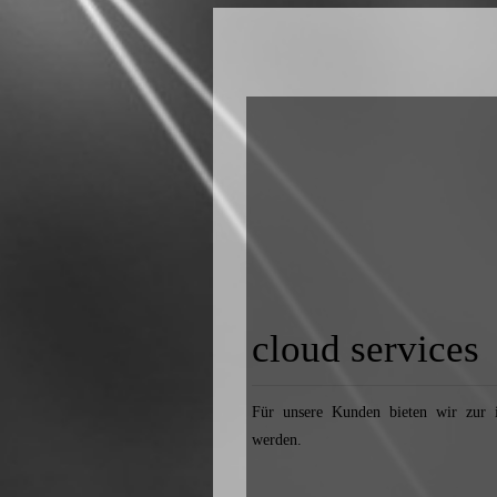
cloud services
Für unsere Kunden bieten wir zur in
werden.