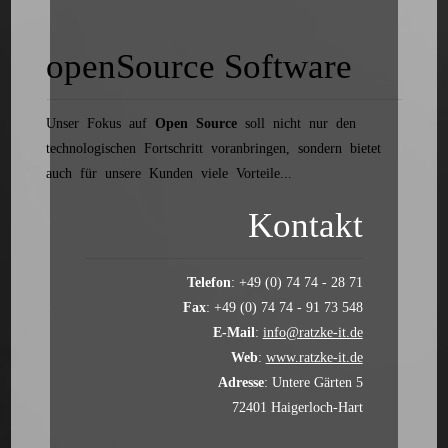
openSource Software
Unser Fokus auf
Open Source
soll nicht nur den
technologischen Fortschritt voranbringen, sondern bietet
auch für unsere Kunden viele Vorteile...
Kontakt
Telefon
: +49 (0) 74 74 - 28 71
Fax
: +49 (0) 74 74 - 91 73 548
E-Mail
:
info@ratzke-it.de
Web
:
www.ratzke-it.de
Adresse
: Untere Gärten 5
72401 Haigerloch-Hart