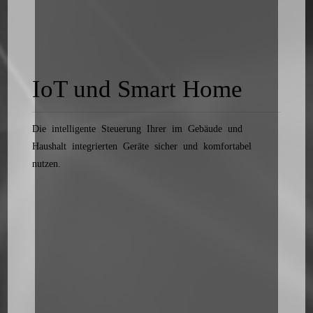
IoT und Smart Home
Die intelligente Steuerung Ihrer im Gebäude und
Haushalt integrierten Geräte sicher und komfortabel
nutzen.